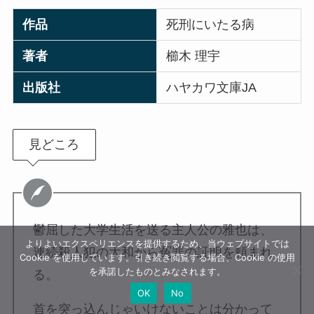
作品
死刑にいたる病
著者
櫛木 理宇
出版社
ハヤカワ文庫JA
見どころ
鬱屈した大学生活を送る主人公の雅也は、
よりよいエクスペリエンスを提供するため、当ウェブサイトでは
連続殺人犯の大和から冤罪の証明を頼まれ
Cookie を使用しています。引き続き閲覧する場合、Cookie の使用
を承諾したものとみなされます。
る。
OK
No
首を突っ込んじゃいけないことは分かって