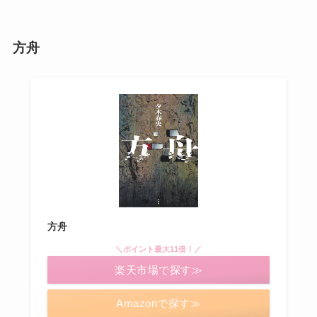
方舟
方舟
＼ポイント最大11倍！／
楽天市場で探す≫
Amazonで探す≫